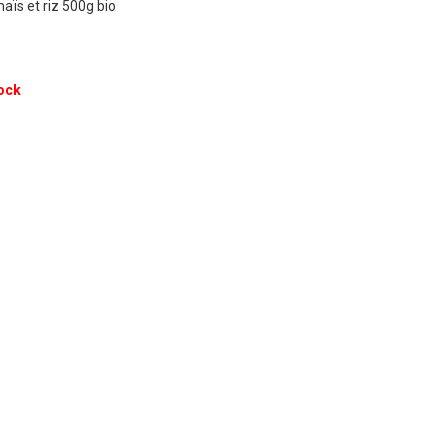
ïs et riz 500g bio
ock