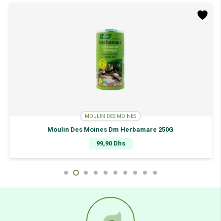
500G
MOULIN DES MOINES
Moulin Des Moines Dm Herbamare 250G
99,90
Dhs