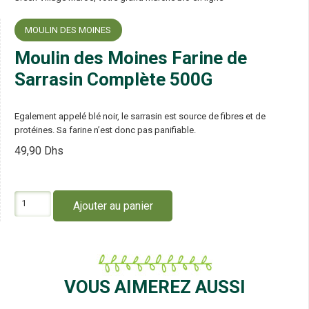
MOULIN DES MOINES
Moulin des Moines Farine de
Sarrasin Complète 500G
Egalement appelé blé noir, le sarrasin est source de fibres et de
protéines. Sa farine n’est donc pas panifiable.
49,90
Dhs
quantité
Ajouter au panier
de
Moulin
des
Moines
Farine
de
VOUS AIMEREZ AUSSI
Sarrasin
Complète