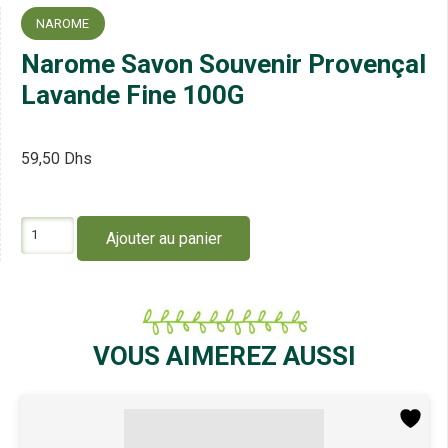
NAROME
Narome Savon Souvenir Provençal
Lavande Fine 100G
59,50
Dhs
quantité
Ajouter au panier
de
Narome
Savon
Souvenir
Provençal
Lavande
VOUS AIMEREZ AUSSI
Fine
100G