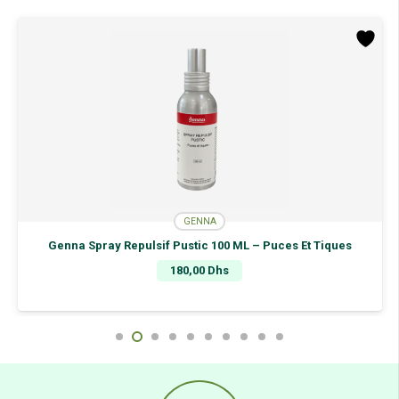
10Ml
GENNA
Genna Spray Repulsif Pustic 100 ML – Puces Et Tiques
180,00
Dhs