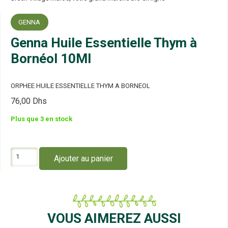
GENNA
Genna Huile Essentielle Thym à
Bornéol 10Ml
ORPHEE HUILE ESSENTIELLE THYM A BORNEOL
76,00
Dhs
Plus que 3 en stock
quantité
Ajouter au panier
de
Genna
Huile
Essentielle
Thym
à
VOUS AIMEREZ AUSSI
Bornéol