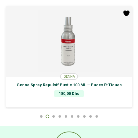
10Ml
GENNA
Genna Spray Repulsif Pustic 100 ML – Puces Et Tiques
180,00
Dhs