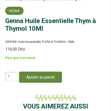
GENNA
Genna Huile Essentielle Thym à
Thymol 10Ml
ORPHEE Huile Essentielle THYM A THYMOL 10ML
116,00
Dhs
Plus que 4 en stock
quantité
Ajouter au panier
de
Genna
Huile
Essentielle
Thym
à
VOUS AIMEREZ AUSSI
Thymol