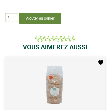
quantité
Ajouter au panier
de
Oum
Made
Boules
d'Énergie
x
VOUS AIMEREZ AUSSI
6