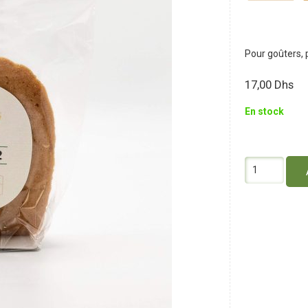
Pour goûters, 
17,00
Dhs
En stock
quantité
de
Oum
Made
Madeleines
x
2