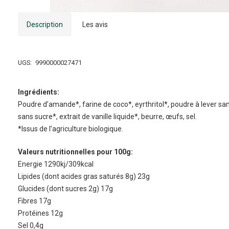
Description
Les avis
UGS:
9990000027471
Ingrédients:
Poudre d’amande*, farine de coco*, eyrthritol*, poudre à lever sa
sans sucre*, extrait de vanille liquide*, beurre, œufs, sel.
*Issus de l’agriculture biologique.
Valeurs nutritionnelles pour 100g:
Energie 1290kj/309kcal
Lipides (dont acides gras saturés 8g) 23g
Glucides (dont sucres 2g) 17g
Fibres 17g
Protéines 12g
Sel 0,4g