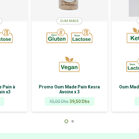
OUM MADE
 Pain à
Promo Oum Made Pain Kesra
Oum Made
ain x3
Avoine x 3
Le
Le
45,00
Dhs
39,50
Dhs
prix
prix
initial
actuel
était :
est :
45,00 Dhs.
39,50 Dhs.