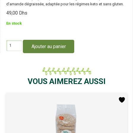
d’amande dégraissée, adaptée pour les régimes keto et sans gluten.
49,00
Dhs
En stock
quantité
Ajouter au panier
de
Oum
Made
Pâte
à
Pizza
VOUS AIMEREZ AUSSI
160g