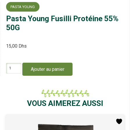
PASTA YOUNG
Pasta Young Fusilli Protéine 55%
50G
15,00
Dhs
quantité
Ajouter au panier
de
Pasta
Young
Fusilli
Protéine
55%
VOUS AIMEREZ AUSSI
50G