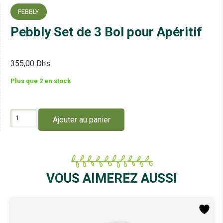
PEBBLY
Pebbly Set de 3 Bol pour Apéritif
355,00
Dhs
Plus que 2 en stock
quantité
Ajouter au panier
de
Pebbly
Set
de
3
Bol
VOUS AIMEREZ AUSSI
pour
Apéritif