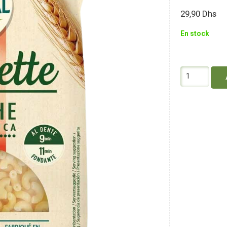
29,90
Dhs
En stock
quantité
de
Primeal
Coquillettes
Blanches
Italie
500G