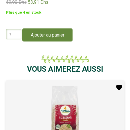
Le
Le
59,90
Dhs
53,91
Dhs
prix
prix
Plus que 4 en stock
initial
actuel
était :
est :
59,90 Dhs.
53,91 Dhs.
quantité
Ajouter au panier
de
Primeal
Farine
de
Blé
Claire
VOUS AIMEREZ AUSSI
Type
65
1Kg