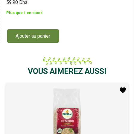
59,90
Dhs
Plus que 1 en stock
Ajouter au panier
quantité
de
Primeal
Farine
de
Blé
VOUS AIMEREZ AUSSI
Semi-
complète
Type
110
1Kg