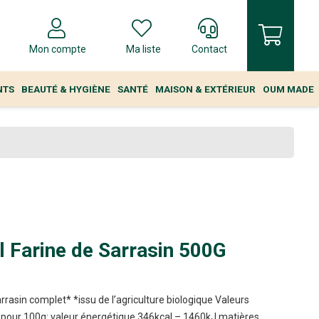
Mon compte
Ma liste
Contact
NTS
BEAUTÉ & HYGIÈNE
SANTÉ
MAISON & EXTÉRIEUR
OUM MADE
l Farine de Sarrasin 500G
rrasin complet* *issu de l’agriculture biologique Valeurs
s pour 100g: valeur énergétique 346kcal – 1460kJ matières