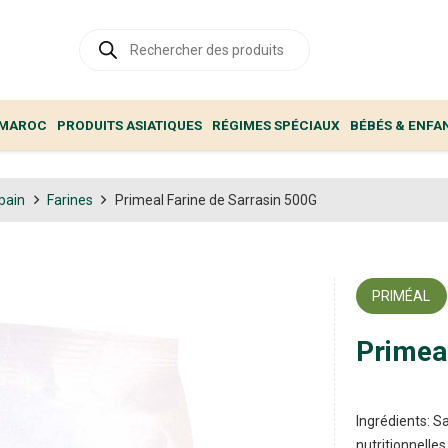
Recherche
de
produits
 MAROC
PRODUITS ASIATIQUES
RÉGIMES SPÉCIAUX
BÉBÉS & ENFA
pain
Farines
Primeal Farine de Sarrasin 500G
PRIMÉAL
Primea
Ingrédients: Sa
nutritionnelle