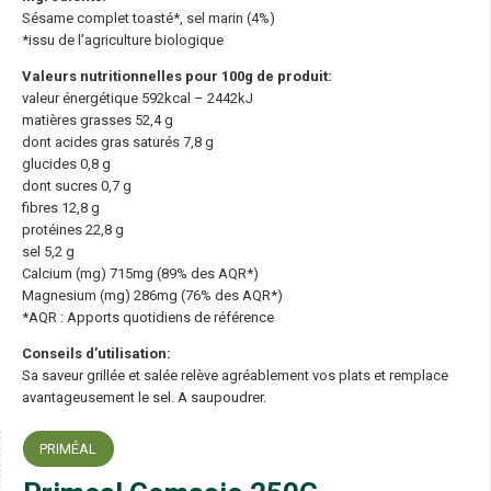
Sésame complet toasté*, sel marin (4%)
*issu de l’agriculture biologique
Valeurs nutritionnelles pour 100g de produit:
valeur énergétique 592kcal – 2442kJ
matières grasses 52,4 g
dont acides gras saturés 7,8 g
glucides 0,8 g
dont sucres 0,7 g
fibres 12,8 g
protéines 22,8 g
sel 5,2 g
Calcium (mg) 715mg (89% des AQR*)
Magnesium (mg) 286mg (76% des AQR*)
*AQR : Apports quotidiens de référence
Conseils d’utilisation:
Sa saveur grillée et salée relève agréablement vos plats et remplace
avantageusement le sel. A saupoudrer.
PRIMÉAL