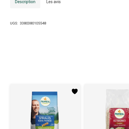
Description
Les avis
UGS:
3380380105548