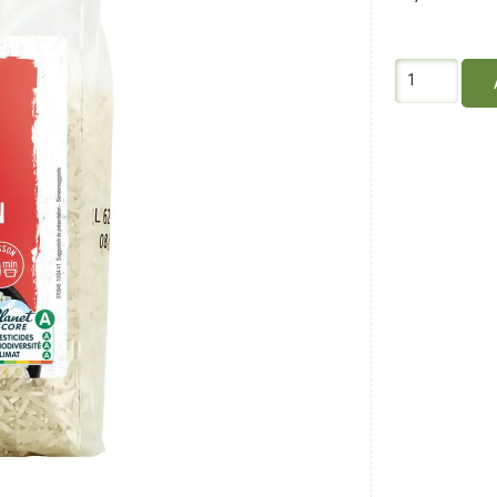
quantité
de
Primeal
Riz
Jasmin
Blanc
1KG