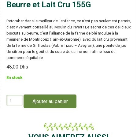
Beurre et Lait Cru 155G
Retomber dans le meilleur de l’enfance, ce n’est pas seulement permis,
c’est vivement conseillé au Moulin du Pivert ! Le secret de ces délicieux
biscuits au beurre, c’est l’alliance de la farine de blé moulue à la
meunerie de Montricoux (Tarn-et-Garonne), avec du lait cru provenant
de la ferme de Griffoulas (Vabre Tizac – Aveyron), une pointe de jus
de citron pour le goût et du sucre de canne non raffiné issu du
commerce équitable.
48,00
Dhs
En stock
quantité
Ajouter au panier
de
Le
Moulin
du
Pivert
P’tit