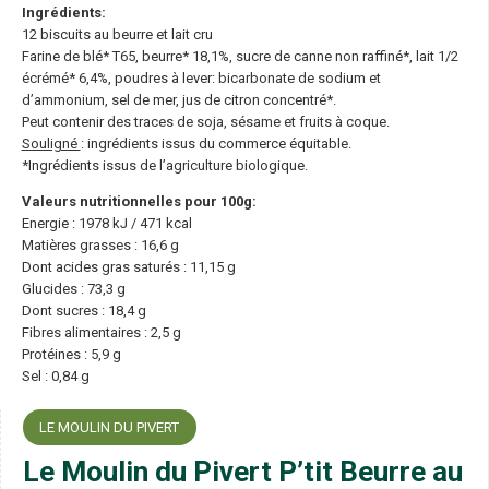
Ingrédients:
12 biscuits au beurre et lait cru
Farine de blé* T65, beurre* 18,1%, sucre de canne non raffiné*, lait 1/2
écrémé* 6,4%, poudres à lever: bicarbonate de sodium et
d’ammonium, sel de mer, jus de citron concentré*.
Peut contenir des traces de soja, sésame et fruits à coque.
Souligné
: ingrédients issus du commerce équitable.
*Ingrédients issus de l’agriculture biologique.
Valeurs nutritionnelles pour 100g:
Energie : 1978 kJ / 471 kcal
Matières grasses : 16,6 g
Dont acides gras saturés : 11,15 g
Glucides : 73,3 g
Dont sucres : 18,4 g
Fibres alimentaires : 2,5 g
Protéines : 5,9 g
Sel : 0,84 g
LE MOULIN DU PIVERT
Le Moulin du Pivert P’tit Beurre au