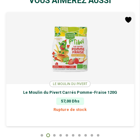
VOUS AIMEREZ AUSSI
Beurre
au
Beurre
et
Lait
Cru
155G
LE MOULIN DU PIVERT
Le Moulin du Pivert Carrés Pomme-Fraise 120G
57,00
Dhs
Rupture de stock