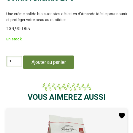
Une crème solide bio aux notes délicates d’Amande idéale pour nourrir
et protéger votre peau au quotidien.
139,90
Dhs
En stock
quantité
Ajouter au panier
de
Rampal
Latour
Crème
Mains
Solide
VOUS AIMEREZ AUSSI
Amande
27G