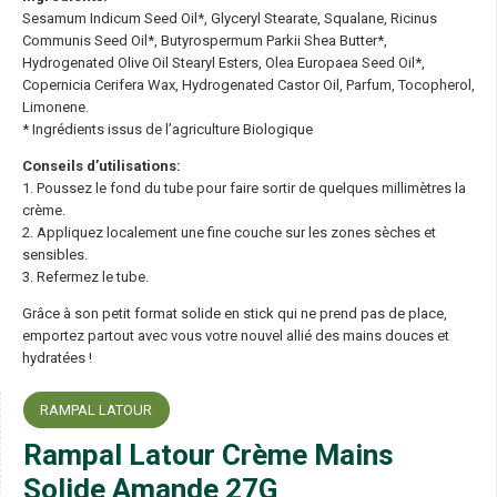
Sesamum Indicum Seed Oil*, Glyceryl Stearate, Squalane, Ricinus
Communis Seed Oil*, Butyrospermum Parkii Shea Butter*,
Hydrogenated Olive Oil Stearyl Esters, Olea Europaea Seed Oil*,
Copernicia Cerifera Wax, Hydrogenated Castor Oil, Parfum, Tocopherol,
Limonene.
* Ingrédients issus de l’agriculture Biologique
Conseils d’utilisations:
1. Poussez le fond du tube pour faire sortir de quelques millimètres la
crème.
2. Appliquez localement une fine couche sur les zones sèches et
sensibles.
3. Refermez le tube.
Grâce à son petit format solide en stick qui ne prend pas de place,
emportez partout avec vous votre nouvel allié des mains douces et
hydratées !
RAMPAL LATOUR
Rampal Latour Crème Mains
Solide Amande 27G