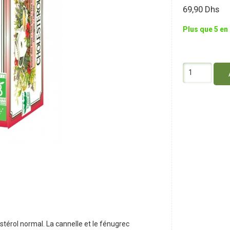
69,90
Dhs
Plus que 5 en
quantité
de
Romon
Nature
Cholestérol
X20
estérol normal. La cannelle et le fénugrec