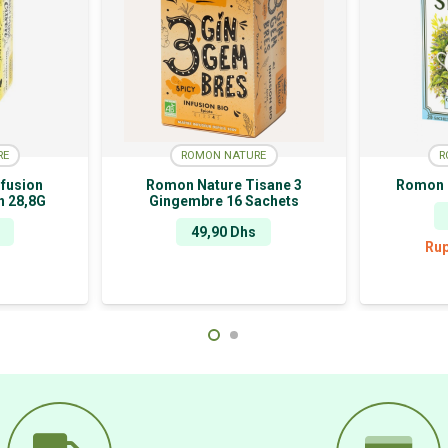
RE
ROMON NATURE
R
fusion
Romon Nature Tisane 3
Romon 
n 28,8G
Gingembre 16 Sachets
49,90
Dhs
Rup