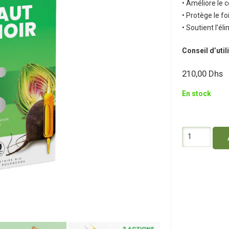
• Améliore le c
• Protège le fo
• Soutient l’él
Conseil d’util
210,00
Dhs
En stock
quantité
de
Santarome
Artichaut
Bio
Radis
Noir
Bio