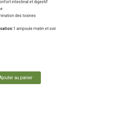
onfort intestinal et digestif
ie
imination des toxines
isation:
1 ampoule matin et soir
Ajouter au panier