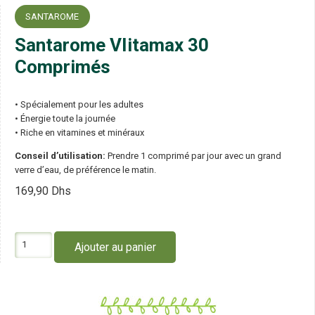
SANTAROME
Santarome VIitamax 30
Comprimés
• Spécialement pour les adultes
• Énergie toute la journée
• Riche en vitamines et minéraux
Conseil d’utilisation:
Prendre 1 comprimé par jour avec un grand
verre d’eau, de préférence le matin.
169,90
Dhs
quantité
Ajouter au panier
de
Santarome
VIitamax
30
Comprimés