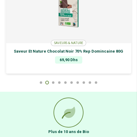
70%
de
Cacao,
45G
SAVEURS & NATURE
Saveur Et Nature Chocolat Noir 70% Rep Domincaine 80G
69,90
Dhs
Plus de 10 ans de Bio