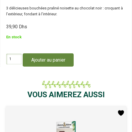
3 délicieuses bouchées praliné noisette au chocolat noir : croquant à
l’extérieur, fondant à l’intérieur.
39,90
Dhs
En stock
quantité
Ajouter au panier
de
Saveurs
et
Nature
Bouchées
Praliné
VOUS AIMEREZ AUSSI
Noisette
Enrobées
de
Chocolat
Noir
à