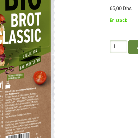
65,00
Dhs
En stock
quantité
de
Schnitzer
Pain
de
Mie
Classic
sans
Gluten
400G