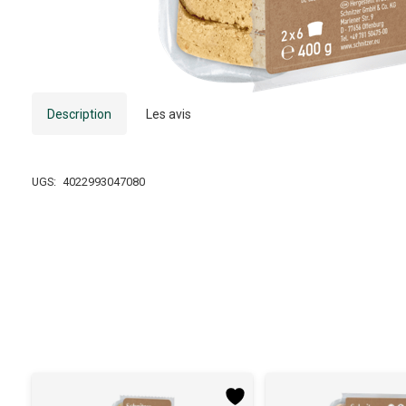
Description
Les avis
UGS:
4022993047080