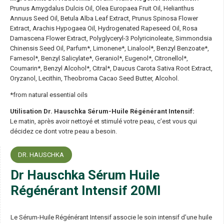
Prunus Amygdalus Dulcis Oil, Olea Europaea Fruit Oil, Helianthus
Annuus Seed Oil, Betula Alba Leaf Extract, Prunus Spinosa Flower
Extract, Arachis Hypogaea Oil, Hydrogenated Rapeseed Oil, Rosa
Damascena Flower Extract, Polyglyceryl-3 Polyricinoleate, Simmondsia
Chinensis Seed Oil, Parfum*, Limonene*, Linalool*, Benzyl Benzoate*,
Farnesol*, Benzyl Salicylate*, Geraniol*, Eugenol*, Citronellol*,
Coumarin*, Benzyl Alcohol*, Citral*, Daucus Carota Sativa Root Extract,
Oryzanol, Lecithin, Theobroma Cacao Seed Butter, Alcohol.
*from natural essential oils
Utilisation Dr. Hauschka Sérum-Huile Régénérant Intensif:
Le matin, après avoir nettoyé et stimulé votre peau, c’est vous qui
décidez ce dont votre peau a besoin.
DR. HAUSCHKA
Dr Hauschka Sérum Huile
Régénérant Intensif 20Ml
Le Sérum-Huile Régénérant Intensif associe le soin intensif d’une huile