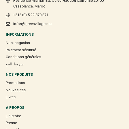
Résidence Miamar, Bd. Ouled Haddou Californie 20100
Casablanca, Maroc
+212 (0) 5 22 870 871
infos@greenvillage.ma
INFORMATIONS
Nos magasins
Paiement sécurisé
Conditions générales
شروط البيع
NOS PRODUITS
Promotions
Nouveautés
Livres
A PROPOS
L’histoire
Presse