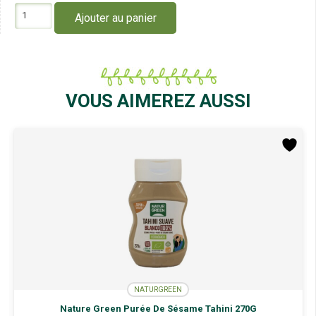
quantité
Ajouter au panier
de
Naturgreen
Sirop
d'Agave
1.24Kg
VOUS AIMEREZ AUSSI
NATURGREEN
Nature Green Purée De Sésame Tahini 270G