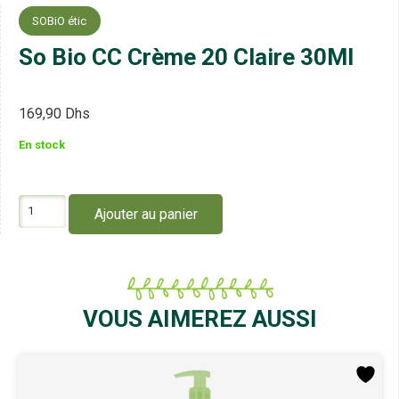
SOBiO étic
So Bio CC Crème 20 Claire 30Ml
169,90
Dhs
En stock
quantité
Ajouter au panier
de
So
Bio
CC
Crème
20
VOUS AIMEREZ AUSSI
Claire
30Ml