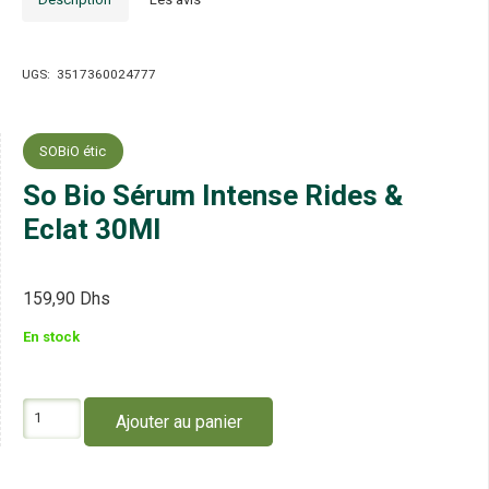
UGS:
3517360024777
SOBiO étic
So Bio Sérum Intense Rides &
Eclat 30Ml
159,90
Dhs
En stock
quantité
Ajouter au panier
de
So
Bio