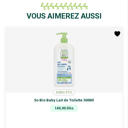
Sérum
Intense
Rides
VOUS AIMEREZ AUSSI
&
Eclat
30Ml
SOBIO ÉTIC
So Bio Baby Lait de Toilette 500Ml
149,90
Dhs