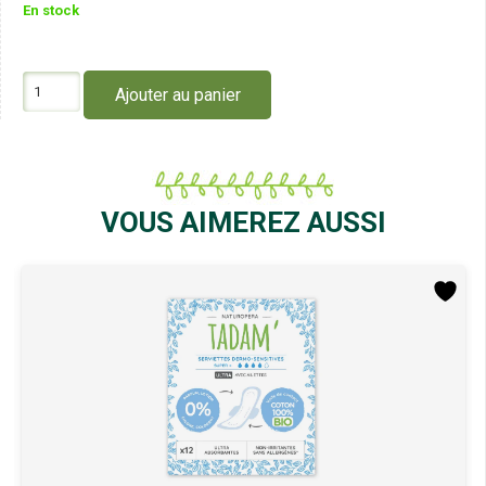
En stock
quantité
Ajouter au panier
de
Tadam'
Tampons
Dermo
Sensitifs
avec
VOUS AIMEREZ AUSSI
Applicateur
Super
X14