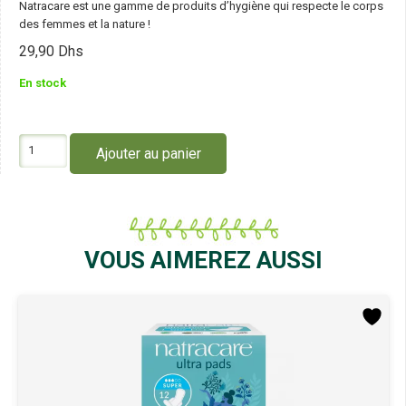
Natracare est une gamme de produits d’hygiène qui respecte le corps
des femmes et la nature !
29,90
Dhs
En stock
quantité
Ajouter au panier
de
Natracare
Tampons
en
Coton
Normal
VOUS AIMEREZ AUSSI
X10