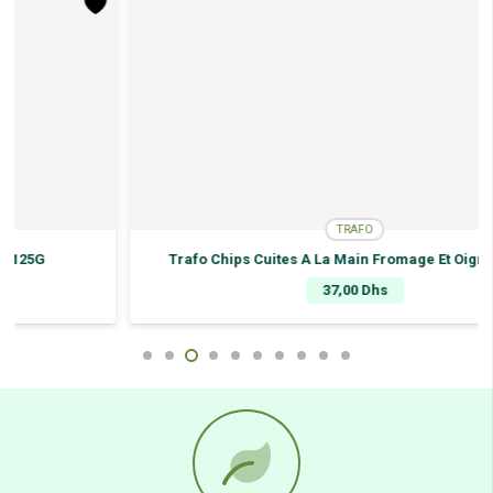
125G
TRAFO
Trafo Chips Cuites A La Main Fromage Et Oignon 125G
37,00
Dhs