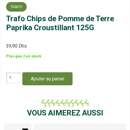
TRAFO
Trafo Chips de Pomme de Terre
Paprika Croustillant 125G
39,90
Dhs
Plus que 2 en stock
quantité
Ajouter au panier
de
Trafo
Chips
de
Pomme
de
VOUS AIMEREZ AUSSI
Terre
Paprika
Croustillant