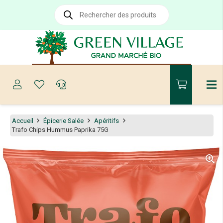
Recherche
de
produits
Accueil
Épicerie Salée
Apéritifs
Trafo Chips Hummus Paprika 75G