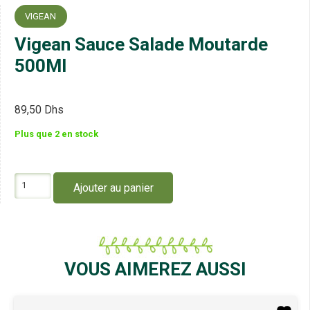
VIGEAN
Vigean Sauce Salade Moutarde
500Ml
89,50
Dhs
Plus que 2 en stock
quantité
Ajouter au panier
de
Vigean
Sauce
Salade
Moutarde
500Ml
VOUS AIMEREZ AUSSI