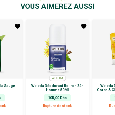
VOUS AIMEREZ AUSSI
WELEDA
 la Sauge
Weleda Déodorant Roll-on 24h
Weleda 
Homme 50Ml
Corps & C
s
105,00
Dhs
tock
Rupture de stock
Rup