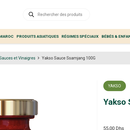
Recherche
de
produits
 MAROC
PRODUITS ASIATIQUES
RÉGIMES SPÉCIAUX
BÉBÉS & ENFA
Sauces et Vinaigres
Yakso Sauce Ssamjang 100G
YAKSO
Yakso 
55,00
Dhs