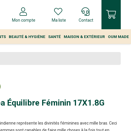
Mon compte
Ma liste
Contact
NTS
BEAUTÉ & HYGIÈNE
SANTÉ
MAISON & EXTÉRIEUR
OUM MADE
ea Équilibre Féminin 17X1.8G
indienne représente les divinités féminines avec mille bras. Ceci
femmes sont capables de faire mille choses à la fois tout en