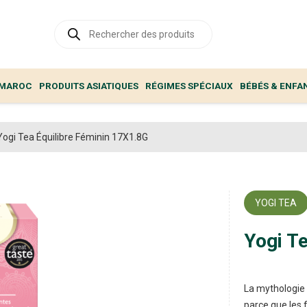
Recherche
de
produits
 MAROC
PRODUITS ASIATIQUES
RÉGIMES SPÉCIAUX
BÉBÉS & ENFA
Yogi Tea Équilibre Féminin 17X1.8G
YOGI TEA
Yogi T
La mythologie 
parce que les 