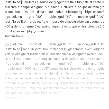
last=”false”]3 cuillères à soupe de gingembre frais bio pelé et haché 3
cuillères à soupe d’oignon bio haché 1 cuillère à soupe de vinaigre
blanc bio 160 ml d’huile de colza Clearspring [/lgc_column]
[lgc_column grid=”50″ tablet_grid=”50″ mobile_grid=”100″
last=”false”]Sel 1 gros œuf bio 1 tasse de chapelure bio Un paquet de
400 g de tofu ferme Clearspring, égoutté et coupé en tranches de 2,5
cm d’épaisseur [/lgc_column]
Instructions
[lgc_column grid=”50″ tablet_grid=”50″ mobile_grid=”100″
last=”false”]Dans un petit bol, mélanger le gingembre avec l’oignon
vert, le vinaigre et 80 ml d’huile ; assaisonner la vinaigrette avec du sel.
Battre l’œuf dans un bol moyen. Étaler la chapelure sur une assiette.
[/lgc_column] [lgc_column grid=”50″ tablet_grid=”50″
mobile_grid=”100″ last=”true”]Tremper les tranches de tofu dans l’œuf,
puis les enrober dans la chapelure. Dans une grande poêle
antiadhésive, faire chauffer le reste de l’huile. Faire frire le tofu à feu
modéré, en le retournant, jusqu’à ce qu’il soit doré et croustillant des 2
côtés, environ 8 minutes. Assaisonner avec du sel et servir avec la
vinaigrette au gingembre. [/lgc_column]
4 portions
Produits utilisés