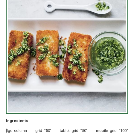
Ingrédients
[lgc_column grid=”50″ tablet_grid=”50″ mobile_grid=”100″