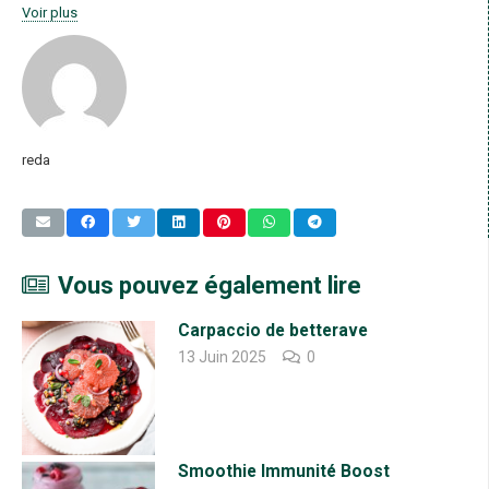
[yith_wc_productslider id=9990000027740]
Voir plus
reda
Vous pouvez également lire
Carpaccio de betterave
13 Juin 2025
0
Smoothie Immunité Boost