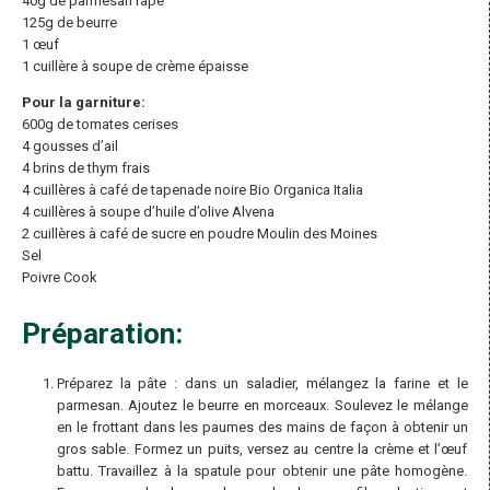
40g de parmesan râpé
125g de beurre
1 œuf
1 cuillère à soupe de crème épaisse
Pour la garniture:
600g de tomates cerises
4 gousses d’ail
4 brins de thym frais
4 cuillères à café de tapenade noire Bio Organica Italia
4 cuillères à soupe d’huile d’olive Alvena
2 cuillères à café de sucre en poudre Moulin des Moines
Sel
Poivre Cook
Préparation:
Préparez la pâte : dans un saladier, mélangez la farine et le
parmesan. Ajoutez le beurre en morceaux. Soulevez le mélange
en le frottant dans les paumes des mains de façon à obtenir un
gros sable. Formez un puits, versez au centre la crème et l’œuf
battu. Travaillez à la spatule pour obtenir une pâte homogène.