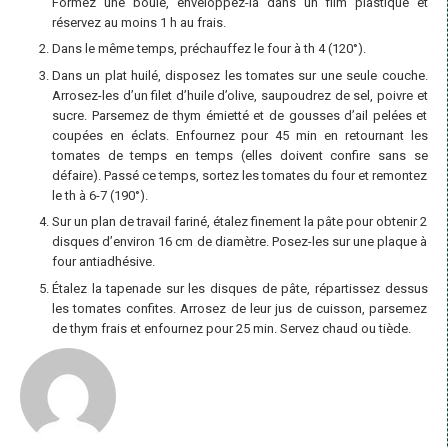
Formez une boule, enveloppez-la dans un film plastique et
réservez au moins 1 h au frais.
Dans le même temps, préchauffez le four à th 4 (120°).
Dans un plat huilé, disposez les tomates sur une seule couche.
Arrosez-les d’un filet d’huile d’olive, saupoudrez de sel, poivre et
sucre. Parsemez de thym émietté et de gousses d’ail pelées et
coupées en éclats. Enfournez pour 45 min en retournant les
tomates de temps en temps (elles doivent confire sans se
défaire). Passé ce temps, sortez les tomates du four et remontez
le th à 6-7 (190°).
Sur un plan de travail fariné, étalez finement la pâte pour obtenir 2
disques d’environ 16 cm de diamètre. Posez-les sur une plaque à
four antiadhésive.
Étalez la tapenade sur les disques de pâte, répartissez dessus
les tomates confites. Arrosez de leur jus de cuisson, parsemez
de thym frais et enfournez pour 25 min. Servez chaud ou tiède.