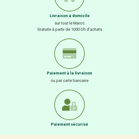
276,00
Dhs
Rupture de stock
GPH DIFFUSION
Gph Diffusion (Complexe Vigne Rouge+
Bardane+Hamamelis) 120 Comp
170,50
Dhs
Rupture de stock