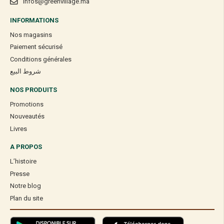
GPH DIFFUSION
Gph Diffusion Vitamine C – Liposomale – 200mg – 90
Gélules Végétales
336,00
Dhs
Rupture de stock