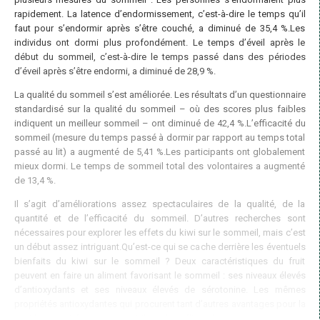
rapidement. La latence d’endormissement, c’est-à-dire le temps qu’il
faut pour s’endormir après s’être couché, a diminué de 35,4 %.Les
individus ont dormi plus profondément. Le temps d’éveil après le
début du sommeil, c’est-à-dire le temps passé dans des périodes
d’éveil après s’être endormi, a diminué de 28,9 %.
La qualité du sommeil s’est améliorée. Les résultats d’un questionnaire
standardisé sur la qualité du sommeil – où des scores plus faibles
indiquent un meilleur sommeil – ont diminué de 42,4 %.L’efficacité du
sommeil (mesure du temps passé à dormir par rapport au temps total
passé au lit) a augmenté de 5,41 %.Les participants ont globalement
mieux dormi. Le temps de sommeil total des volontaires a augmenté
de 13,4 %.
Il s’agit d’améliorations assez spectaculaires de la qualité, de la
quantité et de l’efficacité du sommeil. D’autres recherches sont
nécessaires pour explorer les effets du kiwi sur le sommeil, mais c’est
un début assez intriguant.Qu’est-ce qui se cache derrière les éventuels
bienfaits du kiwi sur le sommeil ? Deux caractéristiques du fruit
peuvent en faire un aliment favorisant le sommeil : ses niveaux élevés
d’antioxydants et ses niveaux élevés de sérotonine. Les mêmes
propriétés antioxydantes qui procurent tant d’autres avantages pour la
santé peuvent également contribuer à améliorer le sommeil.