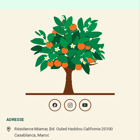
Outre les produits laitiers, le soja, les noix, les graines et les céréales
complètes sont de bonnes sources de calcium. Alors, faut-il courir
acheter un sac de kiwis pour une collation avant le coucher ? Une
étude ne peut pas nous dire tout ce que nous devons savoir sur l’effet
de la consommation de kiwis sur le sommeil. D’autres études devront
être menées pour confirmer et développer ces premiers résultats très
intéressants. Cela dit, il ne fait aucun doute qu’un régime riche en
vitamines, pauvre en graisses et en sucres est bénéfique pour le
sommeil. Et la possibilité d’exploiter le pouvoir de certains aliments
comme le kiwi comme traitement naturel, peu coûteux, non
pharmacologique et direct du sommeil est passionnante et mérite
d’être approfondie.Faites de beaux rêves !
ADRESSE
Résidence Miamar, Bd. Ouled Haddou Californie 20100
Casablanca, Maroc