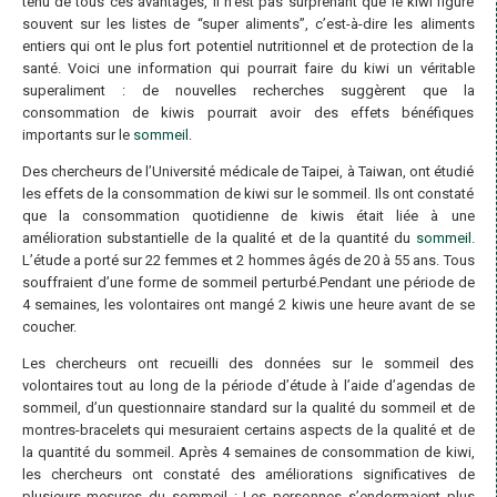
tenu de tous ces avantages, il n’est pas surprenant que le kiwi figure
souvent sur les listes de “super aliments”, c’est-à-dire les aliments
entiers qui ont le plus fort potentiel nutritionnel et de protection de la
santé. Voici une information qui pourrait faire du kiwi un véritable
superaliment : de nouvelles recherches suggèrent que la
consommation de kiwis pourrait avoir des effets bénéfiques
importants sur le
sommeil
.
Des chercheurs de l’Université médicale de Taipei, à Taiwan, ont étudié
les effets de la consommation de kiwi sur le sommeil. Ils ont constaté
que la consommation quotidienne de kiwis était liée à une
amélioration substantielle de la qualité et de la quantité du
sommeil
.
L’étude a porté sur 22 femmes et 2 hommes âgés de 20 à 55 ans. Tous
souffraient d’une forme de sommeil perturbé.Pendant une période de
4 semaines, les volontaires ont mangé 2 kiwis une heure avant de se
coucher.
Les chercheurs ont recueilli des données sur le sommeil des
volontaires tout au long de la période d’étude à l’aide d’agendas de
sommeil, d’un questionnaire standard sur la qualité du sommeil et de
montres-bracelets qui mesuraient certains aspects de la qualité et de
la quantité du sommeil. Après 4 semaines de consommation de kiwi,
les chercheurs ont constaté des améliorations significatives de
plusieurs mesures du sommeil : Les personnes s’endormaient plus