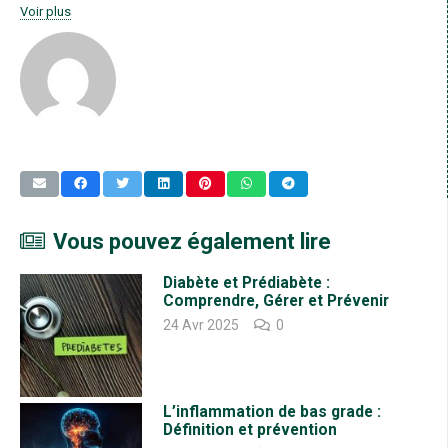
Voir plus
La relation entre les aliments antioxydants et le sommeil est une
relation que nous commençons à peine à comprendre.La recherche a
établi un lien fondamental entre le sommeil et les antioxydants dans
l’organisme. Les études montrent qu’un mauvais sommeil est associé
à une diminution des niveaux d’antioxydants, et aussi qu’un sommeil
récupérateur semble aider à rétablir les niveaux d’antioxydants.
Vous pouvez également lire
Diabète et Prédiabète :
Comprendre, Gérer et Prévenir
24 Avr 2025
0
L’inflammation de bas grade :
Définition et prévention