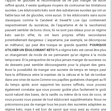
l’apport en glucides et recommande de ne pas manger de sucre
raffiné ajouté, il existe quelques moyens de contourner les limitations
sucrées. Les édulcorants keto sont des substances sucrées qui ont un
faible taux net de glucides, voire aucun. Si les édulcorants sans sucre
classiques comme le Canderel et Sweet’N Low (qui contiennent
respectivement du sucralose, de l’aspartame et de la saccharine)
peuvent sembler de bons choix, ils ne sont pas idéaux pour un régime
keto sain.En effet, ils ont leurs propres effets secondaires
potentiellement dangereux. L’aspartame, par exemple, se décompose
en méthanol, qui peut être toxique en grande quantité.
POURQUOI
UTILISER UN ÉDULCORANT KETO ?
Le régime keto est censé être plus
un changement de mode de vie permanent qu’un régime à la mode
temporaire. Et la perspective de ne plus jamais manger de sucreries ou
de desserts peut sembler décourageante pour la plupart des gens.
Avoir la possibilité de manger une sucrerie de temps en temps peut
faire la différence entre le maintien de la cétose et le fait de tomber
dans une crise de sucre.Comme vos papilles gustatives changent au fil
du temps après avoir supprimé les sucres raffinés, vous pouvez
également constater que vous pouvez goûter plus facilement le goût
sucré naturel des baies, de la vanille ou même de la noix de coco, et
vous pouvez vous passer de tout édulcorant supplémentaire. Nous ne
préconisons pas de manger tous les jours des sucreries adaptées au
régime keto, mais il est bon de savoir que vous avez au moins une