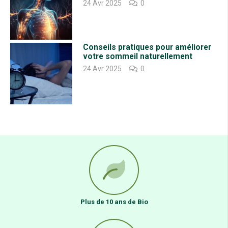
24 Avr 2025
0
édulcorants keto sont qualifiés de paléo, mais il est certain que les
édulcorants paléo ne sont pas qualifiés de keto.
LES MEILLEURS ÉDULCORANTS KETO
Un bon édulcorant adapté au régime kéto est un édulcorant à faible
Conseils pratiques pour améliorer
teneur en glucides ou sans glucides, peu ou pas calorique, aussi
votre sommeil naturellement
naturel que possible et (idéalement) sucré sans arrière-goût amer.
24 Avr 2025
0
Chacun est différent en matière de goût – certaines personnes
apprécient le goût amer alors que d’autres ne l’apprécient pas.
Les édulcorants d’origine végétale comprennent la stévia (une herbe),
le monk fruit (un fruit) et le sirop de yacon (une racine).Les alcools de
sucre favorables à la cétose comprennent l’érythritol et le xylitol.
Découvrons chacun d’entre eux.
Veuillez noter qu’il existe d’autres alcools de sucre qui ne sont pas
compatibles avec la cétose. Le maltitol, le sorbitol et le mannitol sont
tous déconseillés dans le cadre du régime keto, car il a été démontré
qu’ils augmentent la glycémie.
LA STÉVIA
La stévia est un édulcorant sans calories et à faible teneur en glucides,
Plus de 10 ans de Bio
fabriqué à partir d’une plante feuillue très douce (la stévia), que vous
pouvez faire pousser dans votre propre jardin, avec d’autres herbes, si
vous le souhaitez.