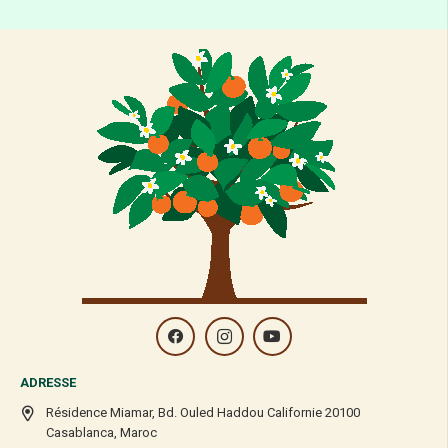
peu intéressante.
LE SIROP DE YACON
Le yacon, un tubercule d’Amérique du Sud, est une racine qui contient
un sirop sucré. Contrairement à la
stévia
et au monk fruit, le sirop de
yacon contient environ 30 calories par portion de 15 ml qui doit être
gardé à l’esprit.
Cette option est un peu différente des autres, non seulement à cause
des calories, mais aussi à cause de son taux de glucides
apparemment élevé. Mais comme une grande partie des glucides du
sirop de yacon provient d’une fibre appelée fructooligosaccharides
(FOS), ces glucides sont soustraits pour obtenir les glucides nets.
Néanmoins, le nombre de glucides nets semble un peu élevé pour un
aliment keto, avec 7,5 grammes par portion de 15 ml. Fait intéressant,
des études montrent que le sirop de yacon peut tout de même être
bénéfique pour ceux qui cherchent à perdre du poids ou à gérer leur
taux d’insuline.
En raison de la teneur élevée en fibres de cet édulcorant, vous ne
voudrez pas cuisiner avec. Il est préférable de l’utiliser pour sucrer des
ADRESSE
aliments qui ont déjà été cuits.
Résidence Miamar, Bd. Ouled Haddou Californie 20100
L’ERYTHRITOL
Casablanca, Maroc