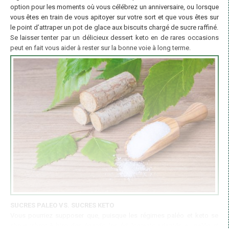
option pour les moments où vous célébrez un anniversaire, ou lorsque
vous êtes en train de vous apitoyer sur votre sort et que vous êtes sur
le point d’attraper un pot de glace aux biscuits chargé de sucre raffiné.
Se laisser tenter par un délicieux dessert keto en de rares occasions
peut en fait vous aider à rester sur la bonne voie à long terme.
SUCRES PALEO VS. SUCRES KETO
Vous pourriez supposer que, puisque les régimes paléo et keto se
chevauchent à bien des égards, les édulcorants adaptés au paléo et