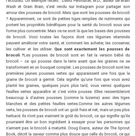
l’écoutiez. Un exemple récent : David Perlmutter, M.D., auteur de Brain
Wash et Grain Brain, s’est rendu sur Instagram pour partager son
amour des pousses de brocoli. Mais que sont les pousses de brocoli
? Apparemment, ce sont de petites tiges remplies de nutriments qui
portent les propriétés bénéfiques pour la santé du brocoli sous une
forme plus concentrée. Mais ce ne sont là que les bases des pousses
de brocoli. Voici toutes les façons dont ces légumes vitaminés
peuvent améliorer votre santé, et comment les acheter, les conserver,
les cultiver et les utiliser.
Que sont exactement les pousses de
brocoli ?
Les pousses de brocoli sont en fait la version bébé du
brocoli – ce qui pousse dans la terre avant que les graines ne se
transforment en un bouquet complet. Les pousses de brocoli sont les
premières jeunes pousses vertes qui apparaissent une fois que la
graine de brocoli a germé. Cela signifie qu’une fois que vous avez
planté les graines, quelques jours plus tard, vous verrez quelques
feuilles vertes apparaître et c’est votre pousse. Elles ressembleront
beaucoup à d’autres pousses (comme la luzerne) avec des tiges
blanches et des petites feuilles vertes.Comme les autres légumes
verts, les pousses de brocoli ont un goût frais et net, mais un peu plus
herbacé. Ils n’ont pas vraiment le goût du brocoli, ce qui signifie qu’ils
pourraient être un bon ingrédient à essayer pour les personnes qui
n’aiment pas le brocoli à maturité. Doug Evans, auteur de The Sprout
Book, décrit la saveur comme plus douce que celle du brocoli, ce qui