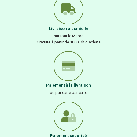
pousses de brocoli a une action détoxifiante qui serait directement
associée à la capacité du sulforaphane à agir à la fois comme un
antioxydant direct et indirect et plusieurs études ont montré sa
capacité à éliminer les toxines, y compris les métaux lourds, de
Livraison à domicile
l’organisme. S
timulation de la fonction hépatique
– Le sulforaphane
soutient le foie par deux mécanismes : d’abord en neutralisant les
sur tout le Maroc
radicaux libres qui causent des dommages et ensuite en activant des
Gratuite à partir de 1000 Dh d’achats
enzymes qui aident à éliminer les toxines du foie, y compris l’alcool.Le
sulforaphane contenu dans les pousses de brocoli présente de
nombreux autres avantages pour la santé, notamment sa capacité à
maintenir un taux de glycémie sain, à soulager la douleur, à améliorer
l’humeur et à empêcher l’Helicobacter pylori de se développer. La
bonne nouvelle est que le sulforaphane des pousses de brocoli ne
présente aucun effet secondaire à long terme. Les recherches
Paiement à la livraison
confirment la capacité du sulforaphane à prévenir le cancer et à réduire
ou par carte bancaire
le risque de maladies cardiaques et de diabète. D’autres études de
moindre envergure montrent que les nutriments contenus dans les
pousses de brocoli en particulier, dont le sulforaphane, peuvent aider
les personnes atteintes de cancer à vivre plus longtemps et réduire
l’inflammation chez les personnes en surpoids. En plus de lutter contre
les maladies graves, les pousses de brocoli contiennent une quantité
importante de fibres alimentaires qui vous rassasient. Une tasse de
Paiement sécurisé