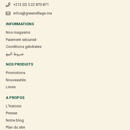
+212 (0) 5 22 870 871
[yith_wc_productslider id=9990000036690] Share on facebook
infos@greenvillage.ma
Facebook
Share on linkedin
INFORMATIONS
LinkedIn
Nos magasins
Share on pinterest
Paiement sécurisé
Pinterest
Share on telegram
Conditions générales
Telegram
شروط البيع
NOS PRODUITS
Promotions
Nouveautés
Livres
A PROPOS
L’histoire
Presse
Notre blog
Plan du site