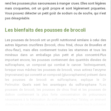
rend les pousses plus savoureuses à manger crues. Elles sont légères
mais croquantes, ont un goût propre et sont légèrement piquantes.
Vous pouvez détecter un petit goût de sodium ou de soufre, qui n’est
pas désagréable.
Les bienfaits des pousses de brocoli
Les pousses de brocoli ont un profil nutritionnel similaire à celui des
autres légumes crucifères (brocoli, chou frisé, choux de Bruxelles et
chou-fleur), mais elles contiennent toutes les vitamines et tous les
minéraux dans un emballage plus petit et plus concentré.Plus
important encore, les pousses contiennent des quantités élevées de
sulforaphane, un composé qui combat le cancer. Techniquement,
lorsque vous mâchez les pousses de brocoli, vous activez l’enzyme
(myrosinase) qui convertit un composé (glucoraphanine) présent dans
les pousses de brocoli en sulforaphane, explique le Dr
Perlmutter.
Quels sont les avantages du sulforaphane ?
Les
pousses de brocoli, les pousses de chou frisé et les pousses de
daïkon contiennent la plus forte concentration de précurseurs
nécessaires à la fabrication du sulforaphane.Paul Talalay, un éminent
chercheur de John Hopkins, a réalisé pour la première fois le potentiel
du sulforaphane en 1992. Depuis lors, plus de 1 700 études ont été