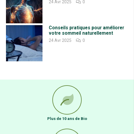
M
utation cellulaire
– ce domaine a fait l’objet du plus grand nombre
24 Avr 2025
0
d’études. Nous savons que la consommation de légumes du genre
Brassica peut contribuer à protéger contre diverses maladies
associées à la mutation cellulaire.Le sulforaphane semble avoir la
capacité de protéger les cellules saines, de cibler les cellules mutées,
Conseils pratiques pour améliorer
d’empêcher la mutation cellulaire, probablement grâce à ses
votre sommeil naturellement
puissantes propriétés antioxydantes, tout en encourageant la
24 Avr 2025
0
croissance des cellules saines.
Santé cardiaque
– Les problèmes
cardiovasculaires sont l’une des plus grandes préoccupations dans le
monde, y compris l’hypertension artérielle qui résulte souvent du
vieillissement des vaisseaux sanguins et de la perte d’élasticité des
valves dans les vaisseaux sanguins.Les puissants mécanismes
antioxydants et anti-inflammatoires du sulforaphane peuvent expliquer
pourquoi les études montrent ses effets protecteurs sur le
cœur.
Puissant activateur d’antioxydants
– bien que le sulforaphane lui-
même présente de puissantes propriétés antioxydantes, l’un de ses
plus grands avantages est sa capacité à activer la production
d’antioxydants dans l’organisme, notamment le glutathion et d’autres
antioxydants qui protègent le corps contre une grande diversité de
maladies.Détoxification – notre corps est exposé à des milliers de
Plus de 10 ans de Bio
produits chimiques, qu’il s’agisse de polluants atmosphériques ou de
produits chimiques provenant des produits que nous utilisons et des
aliments que nous mangeons. Le sulforaphane contenu dans les