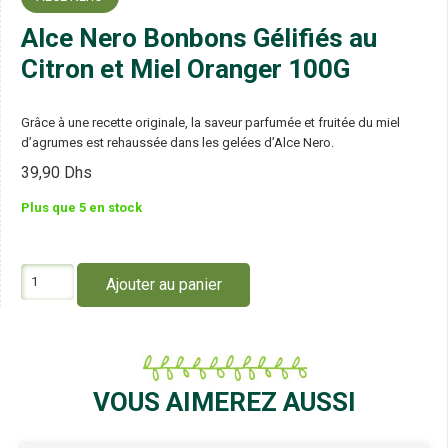
Alce Nero Bonbons Gélifiés au
Citron et Miel Oranger 100G
Grâce à une recette originale, la saveur parfumée et fruitée du miel
d’agrumes est rehaussée dans les gelées d’Alce Nero.
39,90
Dhs
Plus que 5 en stock
quantité
Ajouter au panier
de
Alce
Nero
Bonbons
Gélifiés
au
VOUS AIMEREZ AUSSI
Citron
et