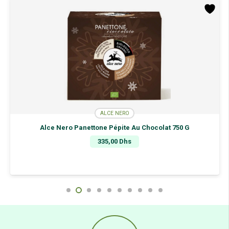
Miel
Oranger
100G
ALCE NERO
Alce Nero Panettone Pépite Au Chocolat 750 G
335,00
Dhs