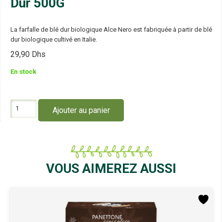
Dur 500G
La farfalle de blé dur biologique Alce Nero est fabriquée à partir de blé
dur biologique cultivé en Italie.
29,90
Dhs
En stock
quantité
Ajouter au panier
de
Alce
Nero
Farfalle
de
Semoule
VOUS AIMEREZ AUSSI
Blé
Dur
500G