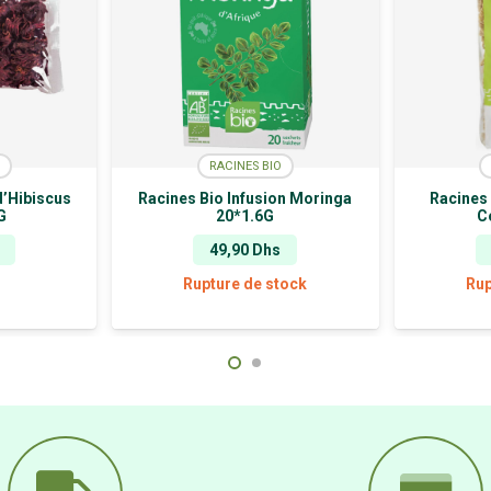
RACINES BIO
d’Hibiscus
Racines Bio Infusion Moringa
Racines 
G
20*1.6G
C
49,90
Dhs
Rupture de stock
Rup