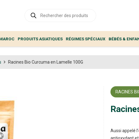
Recherche
de
produits
 MAROC
PRODUITS ASIATIQUES
RÉGIMES SPÉCIAUX
BÉBÉS & ENFA
s
Racines Bio Curcuma en Lamelle 100G
RACINES BI
Racine
Aussi appelé l
antioxydant et