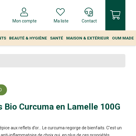
Mon compte
Ma liste
Contact
NTS
BEAUTÉ & HYGIÈNE
SANTÉ
MAISON & EXTÉRIEUR
OUM MADE
O
s Bio Curcuma en Lamelle 100G
’épice aux reflets d’or… Le curcuma regorge de bienfaits. C’est un
 anti-inflammatoire de choix qui, en plus de ces propriétés