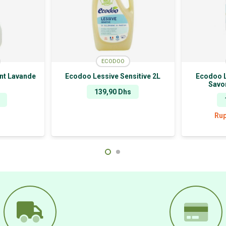
ECODOO
nt Lavande
Ecodoo Lessive Sensitive 2L
Ecodoo L
Savon
139,90
Dhs
Rup