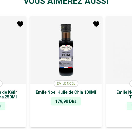
VOUS AIMEREZ AUSSI
EMILE NOËL
 de Kéfir
Emile Noel Huile de Chia 100Ml
Emile No
ma 250Ml
T
179,90
Dhs
s