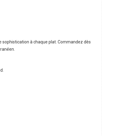
1L
e sophistication à chaque plat. Commandez dès
rranéen.
id.