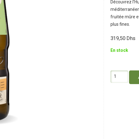
Découvrez l’Hui
méditerranéen 
fruitée mûre et
plus fines.
319,50
Dhs
En stock
quantité
de
Emile
Noel
Huile
Olive
Extra
Fruité
Mûre