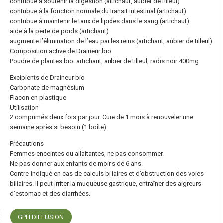
contribue à soutenir la digestion (artichaut, aubier de tilleul)
contribue à la fonction normale du transit intestinal (artichaut)
contribue à maintenir le taux de lipides dans le sang (artichaut)
aide à la perte de poids (artichaut)
augmente l’élimination de l’eau par les reins (artichaut, aubier de tilleul)
Composition active de Draineur bio
Poudre de plantes bio: artichaut, aubier de tilleul, radis noir 400mg
Excipients de Draineur bio
Carbonate de magnésium
Flacon en plastique
Utilisation
2 comprimés deux fois par jour. Cure de 1 mois à renouveler une
semaine après si besoin (1 boîte).
Précautions
Femmes enceintes ou allaitantes, ne pas consommer.
Ne pas donner aux enfants de moins de 6 ans.
Contre-indiqué en cas de calculs biliaires et d’obstruction des voies
biliaires. Il peut irriter la muqueuse gastrique, entraîner des aigreurs
d’estomac et des diarrhées.
GPH DIFFUSION