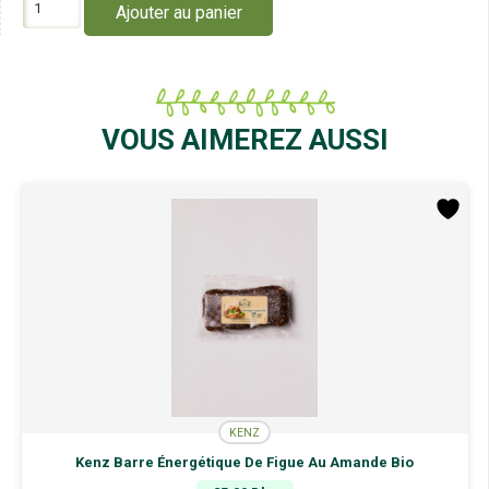
Ajouter au panier
de
Kenz
Confiture
De
Pruneaux
Aux
VOUS AIMEREZ AUSSI
Sésame
Noir
et
Doré
Bio
250G
KENZ
Kenz Barre Énergétique De Figue Au Amande Bio