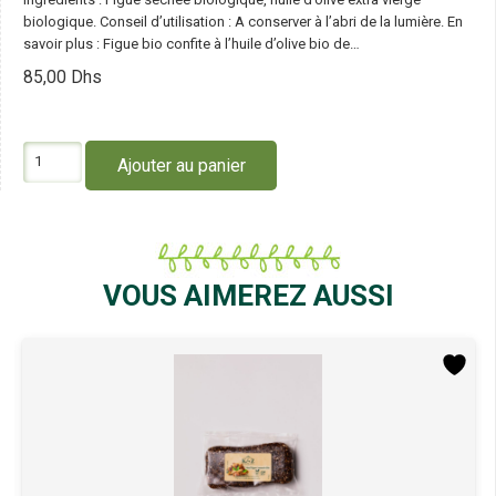
biologique. Conseil d’utilisation : A conserver à l’abri de la lumière. En
savoir plus : Figue bio confite à l’huile d’olive bio de…
85,00
Dhs
quantité
Ajouter au panier
de
Kenz
Figue
Séchée
Entiére
Confite
VOUS AIMEREZ AUSSI
à
l'Huile
d'Olive
Bio
250G