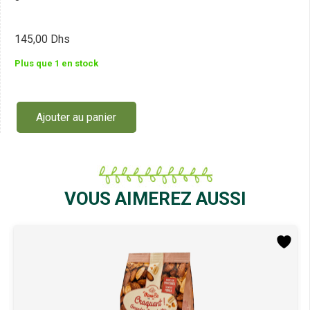
145,00
Dhs
Plus que 1 en stock
Ajouter au panier
quantité
de
Mamie
Bio
Beurre
de
VOUS AIMEREZ AUSSI
Cacahuètes
Crémeux
500G